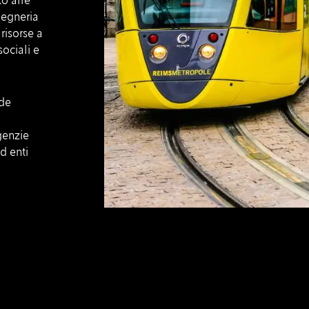
to alle
gegneria
risorse a
ociali e
nde
genzie
d enti