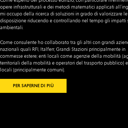
Come esperto del processo edilizio, con particolare riferimen
opere infrastrutturali e dei metodi matematici applicati all’in
mi occupo della ricerca di soluzioni in grado di valorizzare le 
disposizione riducendo e controllando nel tempo gli impatti s
ambientali.
Come consulente ho collaborato tra gli altri con grandi azie
nazionali quali RFI, Italferr, Grandi Stazioni principalmente in
commesse estere; enti locali come agenzie della mobilità (a
territoriali della mobilità e operatori del trasporto pubblico) e
locali (principalmente comuni).
PER SAPERNE DI PIÙ