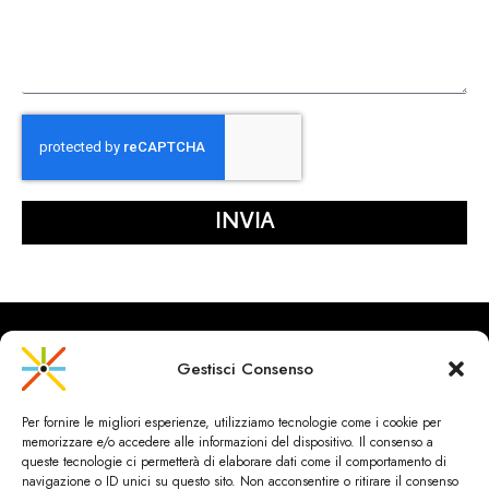
INVIA
Gestisci Consenso
CityRailways è un sito indipendente che discute argomenti di
Per fornire le migliori esperienze, utilizziamo tecnologie come i cookie per
urbanistica e trasporto collettivo argomentando con metodo
memorizzare e/o accedere alle informazioni del dispositivo. Il consenso a
scientifico sulla base di dati ed esperienze.
queste tecnologie ci permetterà di elaborare dati come il comportamento di
navigazione o ID unici su questo sito. Non acconsentire o ritirare il consenso