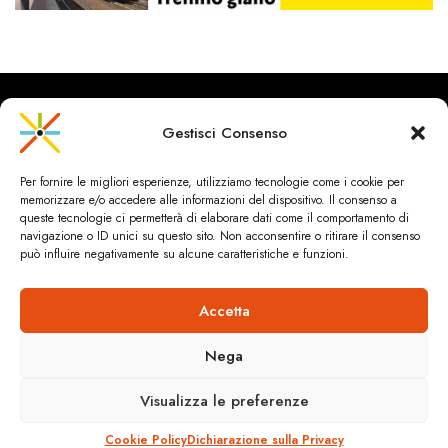
Gestisci Consenso
CityRailways è un sito indipendente che discute argomenti di
Per fornire le migliori esperienze, utilizziamo tecnologie come i cookie per
urbanistica e trasporto collettivo argomentando con metodo
memorizzare e/o accedere alle informazioni del dispositivo. Il consenso a
scientifico sulla base di dati ed esperienze.
queste tecnologie ci permetterà di elaborare dati come il comportamento di
navigazione o ID unici su questo sito. Non acconsentire o ritirare il consenso
può influire negativamente su alcune caratteristiche e funzioni.
HOME
CHI SIAMO & CONTATTI
PRIVACY & COOKIES
ANDREA SPINOSA INGEGNERIA
Cookie Policy (UE)
Accetta
Dichiarazione sulla Privacy (UE)
© 2024 ANDREA SPINOSA.TUTTI I CONTENUTI SONO SOTTO
Nega
LICENZA CREATIVE COMMONS (CC)
Visualizza le preferenze
SITO REALIZZATO DA
BRIGNOLE.CH
Cookie Policy
Dichiarazione sulla Privacy