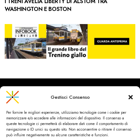
I TRENI AVELIA LIBERTY DI ALSTOM TRA
WASHINGTON E BOSTON
Gestisci Consenso
CityRailways è un sito indipendente che discute argomenti di
Per fornire le migliori esperienze, utilizziamo tecnologie come i cookie per
urbanistica e trasporto collettivo argomentando con metodo
memorizzare e/o accedere alle informazioni del dispositivo. Il consenso a
scientifico sulla base di dati ed esperienze.
queste tecnologie ci permetterà di elaborare dati come il comportamento di
navigazione o ID unici su questo sito. Non acconsentire o ritirare il consenso
può influire negativamente su alcune caratteristiche e funzioni.