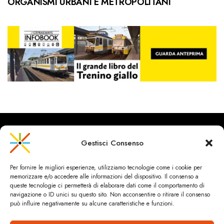
ORGANISMI URBANI E METROPOLITANI
Gestisci Consenso
CityRailways è un sito indipendente che discute argomenti di
Per fornire le migliori esperienze, utilizziamo tecnologie come i cookie per
urbanistica e trasporto collettivo argomentando con metodo
memorizzare e/o accedere alle informazioni del dispositivo. Il consenso a
scientifico sulla base di dati ed esperienze.
queste tecnologie ci permetterà di elaborare dati come il comportamento di
navigazione o ID unici su questo sito. Non acconsentire o ritirare il consenso
può influire negativamente su alcune caratteristiche e funzioni.
HOME
CHI SIAMO & CONTATTI
PRIVACY & COOKIES