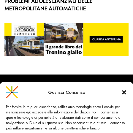
PROBLEMI ADOLESCIANZIALI DELLE
METROPOLITANE AUTOMATICHE
Gestisci Consenso
CityRailways è un sito indipendente che discute argomenti di
Per fornire le migliori esperienze, utilizziamo tecnologie come i cookie per
urbanistica e trasporto collettivo argomentando con metodo
memorizzare e/o accedere alle informazioni del dispositivo. Il consenso a
scientifico sulla base di dati ed esperienze.
queste tecnologie ci permetterà di elaborare dati come il comportamento di
navigazione o ID unici su questo sito. Non acconsentire o ritirare il consenso
può influire negativamente su alcune caratteristiche e funzioni.