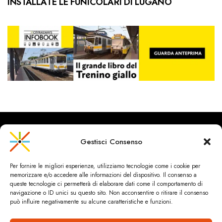
INSTALLATE LE FUNICOLARI DI LUGANO
Gestisci Consenso
CityRailways è un sito indipendente che discute argomenti di
Per fornire le migliori esperienze, utilizziamo tecnologie come i cookie per
urbanistica e trasporto collettivo argomentando con metodo
memorizzare e/o accedere alle informazioni del dispositivo. Il consenso a
scientifico sulla base di dati ed esperienze.
queste tecnologie ci permetterà di elaborare dati come il comportamento di
navigazione o ID unici su questo sito. Non acconsentire o ritirare il consenso
può influire negativamente su alcune caratteristiche e funzioni.
HOME
CHI SIAMO & CONTATTI
PRIVACY & COOKIES