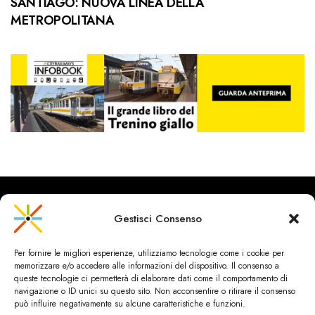
SANTIAGO: NUOVA LINEA DELLA
METROPOLITANA
Gestisci Consenso
CityRailways è un sito indipendente che discute argomenti di
Per fornire le migliori esperienze, utilizziamo tecnologie come i cookie per
urbanistica e trasporto collettivo argomentando con metodo
memorizzare e/o accedere alle informazioni del dispositivo. Il consenso a
scientifico sulla base di dati ed esperienze.
queste tecnologie ci permetterà di elaborare dati come il comportamento di
navigazione o ID unici su questo sito. Non acconsentire o ritirare il consenso
può influire negativamente su alcune caratteristiche e funzioni.