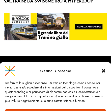
VACTRAIN: DA SWISSMETRO A HYPERLOOP
Gestisci Consenso
CityRailways è un sito indipendente che discute argomenti di
Per fornire le migliori esperienze, utilizziamo tecnologie come i cookie per
urbanistica e trasporto collettivo argomentando con metodo
memorizzare e/o accedere alle informazioni del dispositivo. Il consenso a
scientifico sulla base di dati ed esperienze.
queste tecnologie ci permetterà di elaborare dati come il comportamento di
navigazione o ID unici su questo sito. Non acconsentire o ritirare il consenso
può influire negativamente su alcune caratteristiche e funzioni.
HOME
CHI SIAMO & CONTATTI
PRIVACY & COOKIES