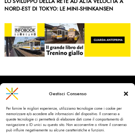
LO SVILUPPO DELLA RETE AD ALTA VELOCITÁ A
NORD-EST DI TOKYO: LE MINI-SHINKANSEN
Gestisci Consenso
CityRailways è un sito indipendente che discute argomenti di
Per fornire le migliori esperienze, utilizziamo tecnologie come i cookie per
urbanistica e trasporto collettivo argomentando con metodo
memorizzare e/o accedere alle informazioni del dispositivo. Il consenso a
scientifico sulla base di dati ed esperienze.
queste tecnologie ci permetterà di elaborare dati come il comportamento di
navigazione o ID unici su questo sito. Non acconsentire o ritirare il consenso
può influire negativamente su alcune caratteristiche e funzioni.