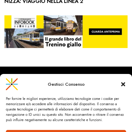
NIZZA: VIAGGIO NELLA LINEA 2
Gestisci Consenso
CityRailways è un sito indipendente che discute argomenti di
Per fornire le migliori esperienze, utilizziamo tecnologie come i cookie per
urbanistica e trasporto collettivo argomentando con metodo
memorizzare e/o accedere alle informazioni del dispositivo. Il consenso a
scientifico sulla base di dati ed esperienze.
queste tecnologie ci permetterà di elaborare dati come il comportamento di
navigazione o ID unici su questo sito. Non acconsentire o ritirare il consenso
può influire negativamente su alcune caratteristiche e funzioni.
HOME
CHI SIAMO & CONTATTI
PRIVACY & COOKIES