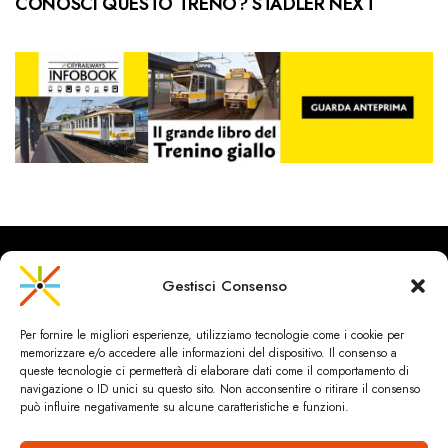
CONOSCI QUESTO TRENO? STADLER NEXT
Gestisci Consenso
CityRailways è un sito indipendente che discute argomenti di
Per fornire le migliori esperienze, utilizziamo tecnologie come i cookie per
urbanistica e trasporto collettivo argomentando con metodo
memorizzare e/o accedere alle informazioni del dispositivo. Il consenso a
scientifico sulla base di dati ed esperienze.
queste tecnologie ci permetterà di elaborare dati come il comportamento di
navigazione o ID unici su questo sito. Non acconsentire o ritirare il consenso
può influire negativamente su alcune caratteristiche e funzioni.
HOME
CHI SIAMO & CONTATTI
PRIVACY & COOKIES