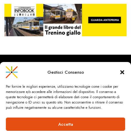
Gestisci Consenso
CityRailways è un sito indipendente che discute argomenti di
Per fornire le migliori esperienze, utilizziamo tecnologie come i cookie per
urbanistica e trasporto collettivo argomentando con metodo
memorizzare e/o accedere alle informazioni del dispositivo. Il consenso a
scientifico sulla base di dati ed esperienze.
queste tecnologie ci permetterà di elaborare dati come il comportamento di
navigazione o ID unici su questo sito. Non acconsentire o ritirare il consenso
può influire negativamente su alcune caratteristiche e funzioni.
HOME
CHI SIAMO & CONTATTI
PRIVACY & COOKIES
ANDREA SPINOSA INGEGNERIA
Cookie Policy (UE)
Accetta
Dichiarazione sulla Privacy (UE)