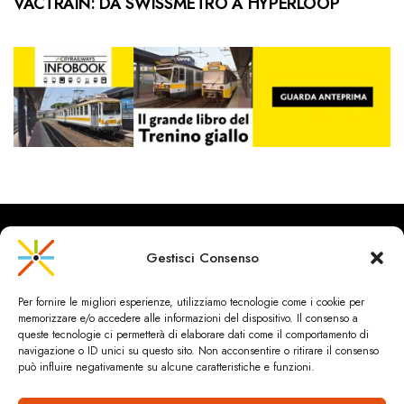
VACTRAIN: DA SWISSMETRO A HYPERLOOP
Gestisci Consenso
CityRailways è un sito indipendente che discute argomenti di
Per fornire le migliori esperienze, utilizziamo tecnologie come i cookie per
urbanistica e trasporto collettivo argomentando con metodo
memorizzare e/o accedere alle informazioni del dispositivo. Il consenso a
scientifico sulla base di dati ed esperienze.
queste tecnologie ci permetterà di elaborare dati come il comportamento di
navigazione o ID unici su questo sito. Non acconsentire o ritirare il consenso
può influire negativamente su alcune caratteristiche e funzioni.
HOME
CHI SIAMO & CONTATTI
PRIVACY & COOKIES