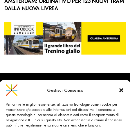
AMSTERDAM: ORDINATIVO PER 123 NUOVI TRAM
DALLA NUOVA LIVREA
Gestisci Consenso
CityRailways è un sito indipendente che discute argomenti di
Per fornire le migliori esperienze, utilizziamo tecnologie come i cookie per
urbanistica e trasporto collettivo argomentando con metodo
memorizzare e/o accedere alle informazioni del dispositivo. Il consenso a
scientifico sulla base di dati ed esperienze.
queste tecnologie ci permetterà di elaborare dati come il comportamento di
navigazione o ID unici su questo sito. Non acconsentire o ritirare il consenso
può influire negativamente su alcune caratteristiche e funzioni.