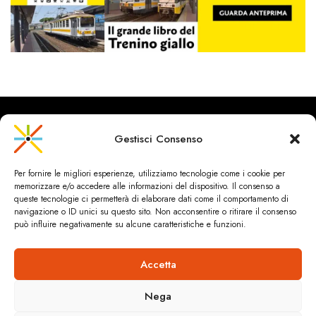
Gestisci Consenso
CityRailways è un sito indipendente che discute argomenti di
Per fornire le migliori esperienze, utilizziamo tecnologie come i cookie per
urbanistica e trasporto collettivo argomentando con metodo
memorizzare e/o accedere alle informazioni del dispositivo. Il consenso a
scientifico sulla base di dati ed esperienze.
queste tecnologie ci permetterà di elaborare dati come il comportamento di
navigazione o ID unici su questo sito. Non acconsentire o ritirare il consenso
può influire negativamente su alcune caratteristiche e funzioni.
HOME
CHI SIAMO & CONTATTI
PRIVACY & COOKIES
ANDREA SPINOSA INGEGNERIA
Cookie Policy (UE)
Accetta
Dichiarazione sulla Privacy (UE)
© 2024 ANDREA SPINOSA.TUTTI I CONTENUTI SONO SOTTO
Nega
LICENZA CREATIVE COMMONS (CC)