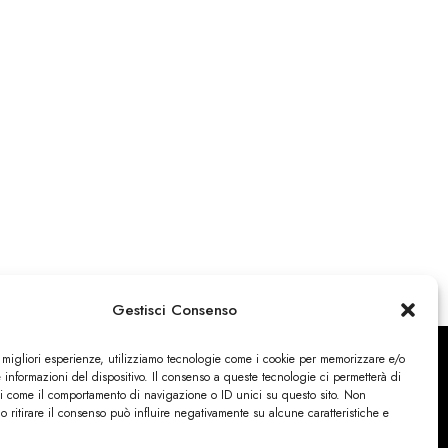
Gestisci Consenso
e migliori esperienze, utilizziamo tecnologie come i cookie per memorizzare e/o
 informazioni del dispositivo. Il consenso a queste tecnologie ci permetterà di
ti come il comportamento di navigazione o ID unici su questo sito. Non
o ritirare il consenso può influire negativamente su alcune caratteristiche e
ONTATTI
PRIVACY & COOKIES
NERIA
Cookie Policy (UE)