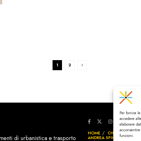
1
2
Per fornire l
accedere alle
elaborare da
acconsentire 
HOME
CHI SIAMO & C
funzioni.
menti di urbanistica e trasporto
ANDREA SPINOSA INGEG