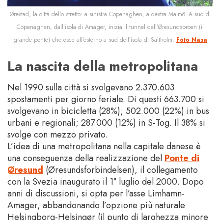
Ørestad, la città dello stretto: a sinistra Copenaghen, a destra Malmö. A sud di
Copenaghen, dall’isola di Amager, inizia il tunnel dell’Øresundsbroen (il
grande ponte) che esce all’esterno a sud dell’isola di Saltholm.
Foto Nasa
La nascita della metropolitana
Nel 1990 sulla città si svolgevano 2.370.603
spostamenti per giorno feriale. Di questi 663.700 si
svolgevano in bicicletta (28%); 502.000 (22%) in bus
urbani e regionali; 287.000 (12%) in S-Tog. Il 38% si
svolge con mezzo privato.
L’idea di una metropolitana nella capitale danese è
una conseguenza della realizzazione del
Ponte di
Øresund
(Øresundsforbindelsen), il collegamento
con la Svezia inaugurato il 1° luglio del 2000. Dopo
anni di discussioni, si opta per l’asse Limhamn-
Amager, abbandonando l’opzione più naturale
Helsingborg-Helsingør (il punto di larghezza minore