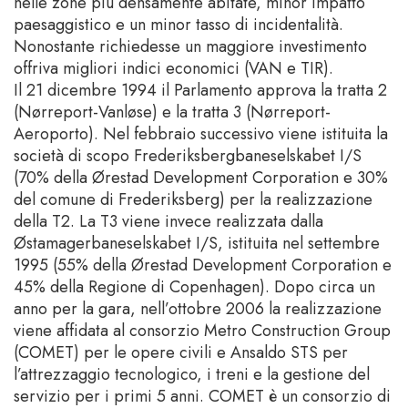
nelle zone più densamente abitate, minor impatto
paesaggistico e un minor tasso di incidentalità.
Nonostante richiedesse un maggiore investimento
offriva migliori indici economici (VAN e TIR).
Il 21 dicembre 1994 il Parlamento approva la tratta 2
(Nørreport-Vanløse) e la tratta 3 (Nørreport-
Aeroporto). Nel febbraio successivo viene istituita la
società di scopo Frederiksbergbaneselskabet I/S
(70% della Ørestad Development Corporation e 30%
del comune di Frederiksberg) per la realizzazione
della T2. La T3 viene invece realizzata dalla
Østamagerbaneselskabet I/S, istituita nel settembre
1995 (55% della Ørestad Development Corporation e
45% della Regione di Copenhagen). Dopo circa un
anno per la gara, nell’ottobre 2006 la realizzazione
viene affidata al consorzio Metro Construction Group
(COMET) per le opere civili e Ansaldo STS per
l’attrezzaggio tecnologico, i treni e la gestione del
servizio per i primi 5 anni. COMET è un consorzio di