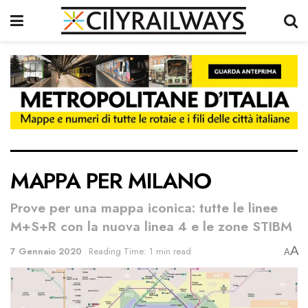
MAPPA PER MILANO
Prove per una mappa iconica: tutte le linee
M+S+R con la nuova linea 4 e le zone STIBM
A
7 Gennaio 2020
Reading Time: 1 min read
A