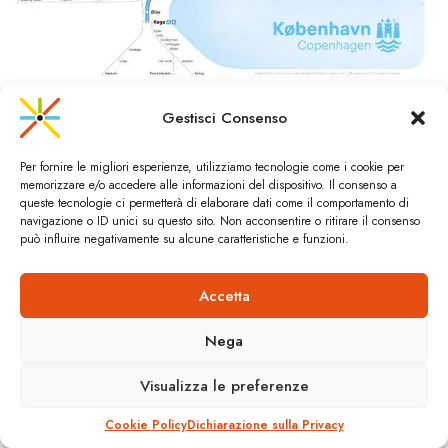
Proposta di una nuova mappa di #cphtransitmap (
Kristoffer Torbjørn Bæk
&
Gestisci Consenso
Pasha Omelekhin
)
Linkopedia
Per fornire le migliori esperienze, utilizziamo tecnologie come i cookie per
memorizzare e/o accedere alle informazioni del dispositivo. Il consenso a
queste tecnologie ci permetterà di elaborare dati come il comportamento di
Sito ufficiale della metropolitana
navigazione o ID unici su questo sito. Non acconsentire o ritirare il consenso
La nuova CityRingen (M3)
può influire negativamente su alcune caratteristiche e funzioni.
La nuova CityRingen:
video 1
,
video 2
,
video 3
La S-Tog
Accetta
Hovedstadens Letbane
Ørestad
, il quartiere che ha portato la metropolitana
Nega
Zone della tariffa integrata dell’area
metropolitana di Copenaghen
Visualizza le preferenze
Una nuova (bellissima) mappa per Copenaghen
Cookie Policy
Dichiarazione sulla Privacy