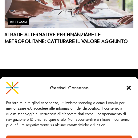
ARTICOLI
STRADE ALTERNATIVE PER FINANZIARE LE
METROPOLITANE: CATTURARE IL VALORE AGGIUNTO
Gestisci Consenso
CityRailways è un sito indipendente che discute argomenti di
Per fornire le migliori esperienze, utilizziamo tecnologie come i cookie per
urbanistica e trasporto collettivo argomentando con metodo
memorizzare e/o accedere alle informazioni del dispositivo. Il consenso a
scientifico sulla base di dati ed esperienze.
queste tecnologie ci permetterà di elaborare dati come il comportamento di
navigazione o ID unici su questo sito. Non acconsentire o ritirare il consenso
può influire negativamente su alcune caratteristiche e funzioni.
HOME
CHI SIAMO & CONTATTI
PRIVACY & COOKIES