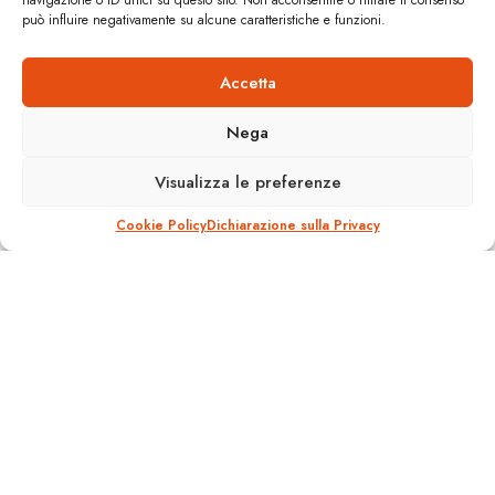
navigazione o ID unici su questo sito. Non acconsentire o ritirare il consenso
può influire negativamente su alcune caratteristiche e funzioni.
Accetta
ITALIA TCSP: TUTTI I NUMERI
Nega
A
18 Settembre 2016
Reading Time: 1 min read
A
Visualizza le preferenze
Cookie Policy
Dichiarazione sulla Privacy