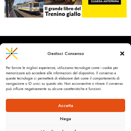
Gestisci Consenso
CityRailways è un sito indipendente che discute argomenti di
Per fornire le migliori esperienze, utilizziamo tecnologie come i cookie per
urbanistica e trasporto collettivo argomentando con metodo
memorizzare e/o accedere alle informazioni del dispositivo. Il consenso a
scientifico sulla base di dati ed esperienze.
queste tecnologie ci permetterà di elaborare dati come il comportamento di
navigazione o ID unici su questo sito. Non acconsentire o ritirare il consenso
può influire negativamente su alcune caratteristiche e funzioni.
HOME
CHI SIAMO & CONTATTI
PRIVACY & COOKIES
ANDREA SPINOSA INGEGNERIA
Cookie Policy (UE)
Accetta
Dichiarazione sulla Privacy (UE)
© 2024 ANDREA SPINOSA.TUTTI I CONTENUTI SONO SOTTO
Nega
LICENZA CREATIVE COMMONS (CC)