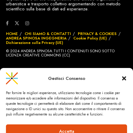
urbanistica e trasporto collettivo argomentando con metodo
scientifico sulla base di dati ed esperienze.
HOME
CHI SIAMO & CONTATTI
PRIVACY & COOKIES
ANDREA SPINOSA INGEGNERIA
Cookie Policy (UE)
Dichiarazione sulla Privacy (UE)
© 2024 ANDREA SPINOSA.TUTTI I CONTENUTI SONO SOTTO
LICENZA CREATIVE COMMONS (CC)
SITO REALIZZATO DA
BRIGNOLE.CH
Gestisci Consenso
Per fornire le migliori esperienze, utilizziamo tecnologie come i cookie per
memorizzare e/o accedere alle informazioni del dispositivo. Il consenso a
queste tecnologie ci permetterà di elaborare dati come il comportamento di
navigazione o ID unici su questo sito. Non acconsentire o ritirare il consenso
può influire negativamente su alcune caratteristiche e funzioni.
Accetta