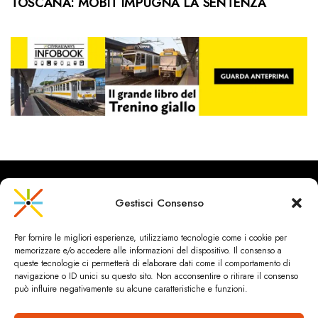
TOSCANA: MOBIT IMPUGNA LA SENTENZA
Gestisci Consenso
CityRailways è un sito indipendente che discute argomenti di
Per fornire le migliori esperienze, utilizziamo tecnologie come i cookie per
urbanistica e trasporto collettivo argomentando con metodo
memorizzare e/o accedere alle informazioni del dispositivo. Il consenso a
scientifico sulla base di dati ed esperienze.
queste tecnologie ci permetterà di elaborare dati come il comportamento di
navigazione o ID unici su questo sito. Non acconsentire o ritirare il consenso
può influire negativamente su alcune caratteristiche e funzioni.
HOME
CHI SIAMO & CONTATTI
PRIVACY & COOKIES