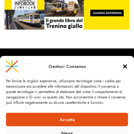
Gestisci Consenso
CityRailways è un sito indipendente che discute argomenti di
Per fornire le migliori esperienze, utilizziamo tecnologie come i cookie per
urbanistica e trasporto collettivo argomentando con metodo
memorizzare e/o accedere alle informazioni del dispositivo. Il consenso a
scientifico sulla base di dati ed esperienze.
queste tecnologie ci permetterà di elaborare dati come il comportamento di
navigazione o ID unici su questo sito. Non acconsentire o ritirare il consenso
può influire negativamente su alcune caratteristiche e funzioni.
HOME
CHI SIAMO & CONTATTI
PRIVACY & COOKIES
ANDREA SPINOSA INGEGNERIA
Cookie Policy (UE)
Accetta
Dichiarazione sulla Privacy (UE)
© 2024 ANDREA SPINOSA.TUTTI I CONTENUTI SONO SOTTO
Nega