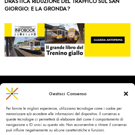
DRASTICA RIDUZIONE DEL TRAFFICO SUL SAN
GIORGIO: E LA GRONDA?
Gestisci Consenso
CityRailways è un sito indipendente che discute argomenti di
Per fornire le migliori esperienze, utilizziamo tecnologie come i cookie per
urbanistica e trasporto collettivo argomentando con metodo
memorizzare e/o accedere alle informazioni del dispositivo. Il consenso a
scientifico sulla base di dati ed esperienze.
queste tecnologie ci permetterà di elaborare dati come il comportamento di
navigazione o ID unici su questo sito. Non acconsentire o ritirare il consenso
può influire negativamente su alcune caratteristiche e funzioni.