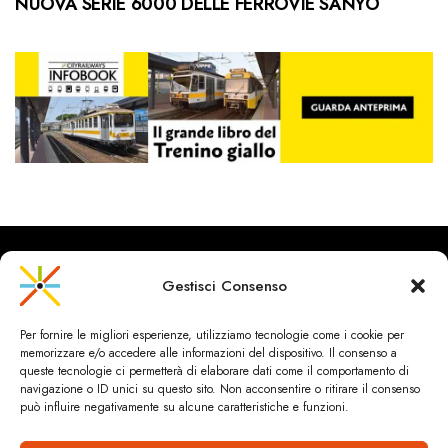
NUOVA SERIE 6000 DELLE FERROVIE SANYO
Gestisci Consenso
CityRailways è un sito indipendente che discute argomenti di
Per fornire le migliori esperienze, utilizziamo tecnologie come i cookie per
urbanistica e trasporto collettivo argomentando con metodo
memorizzare e/o accedere alle informazioni del dispositivo. Il consenso a
scientifico sulla base di dati ed esperienze.
queste tecnologie ci permetterà di elaborare dati come il comportamento di
navigazione o ID unici su questo sito. Non acconsentire o ritirare il consenso
può influire negativamente su alcune caratteristiche e funzioni.
HOME
CHI SIAMO & CONTATTI
PRIVACY & COOKIES