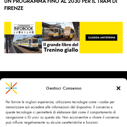
UN PROGRAMMA FINO AL 2030 PER IL TRAM DI
FIRENZE
Gestisci Consenso
CityRailways è un sito indipendente che discute argomenti di
Per fornire le migliori esperienze, utilizziamo tecnologie come i cookie per
urbanistica e trasporto collettivo argomentando con metodo
memorizzare e/o accedere alle informazioni del dispositivo. Il consenso a
scientifico sulla base di dati ed esperienze.
queste tecnologie ci permetterà di elaborare dati come il comportamento di
navigazione o ID unici su questo sito. Non acconsentire o ritirare il consenso
può influire negativamente su alcune caratteristiche e funzioni.