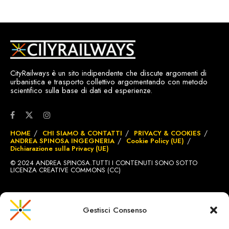
CityRailways è un sito indipendente che discute argomenti di
urbanistica e trasporto collettivo argomentando con metodo
scientifico sulla base di dati ed esperienze.
HOME
CHI SIAMO & CONTATTI
PRIVACY & COOKIES
ANDREA SPINOSA INGEGNERIA
Cookie Policy (UE)
Dichiarazione sulla Privacy (UE)
© 2024 ANDREA SPINOSA.TUTTI I CONTENUTI SONO SOTTO
LICENZA CREATIVE COMMONS (CC)
SITO REALIZZATO DA
BRIGNOLE.CH
Gestisci Consenso