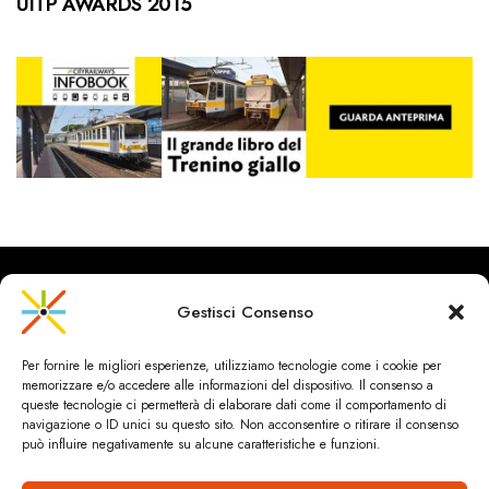
UITP AWARDS 2015
Gestisci Consenso
CityRailways è un sito indipendente che discute argomenti di
Per fornire le migliori esperienze, utilizziamo tecnologie come i cookie per
urbanistica e trasporto collettivo argomentando con metodo
memorizzare e/o accedere alle informazioni del dispositivo. Il consenso a
scientifico sulla base di dati ed esperienze.
queste tecnologie ci permetterà di elaborare dati come il comportamento di
navigazione o ID unici su questo sito. Non acconsentire o ritirare il consenso
può influire negativamente su alcune caratteristiche e funzioni.
HOME
CHI SIAMO & CONTATTI
PRIVACY & COOKIES