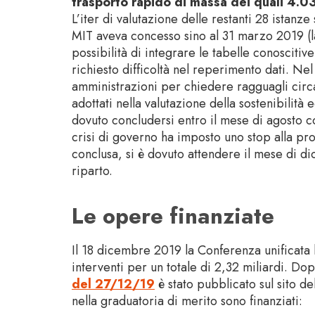
trasporto rapido di massa dei quali 4.0
L’iter di valutazione delle restanti 28 istanze 
MIT aveva concesso sino al 31 marzo 2019 (la
possibilità di integrare le tabelle conosciti
richiesto difficoltà nel reperimento dati. N
amministrazioni per chiedere ragguagli circa
adottati nella valutazione della sostenibilità
dovuto concludersi entro il mese di agosto c
crisi di governo ha imposto uno stop alla pro
conclusa, si è dovuto attendere il mese di d
riparto.
Le opere finanziate
Il 18 dicembre 2019 la Conferenza unificata 
interventi per un totale di 2,32 miliardi. Dopo
del 27/12/19
è stato pubblicato sul sito d
nella graduatoria di merito sono finanziati: