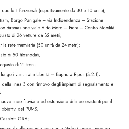
n due lotti funzionali (rispettivamente da 30 e 10 unità);
l tram, Borgo Panigale – via Indipendenza – Stazione
n diramazione viale Aldo Moro – Fiera – Centro Mobilità
uisto di 26 vetture da 32 metri;
r la rete tramviaria (50 unità da 24 metri);
isto di 50 filosnodati;
acquisto di 21 treni;
 lungo i viali, tratta Libertà – Bagno a Ripoli (3.2.1);
o della linea 3 con rinnovo degli impianti di segnalamento e
;
nuove linee filoviarie ed estensione di linee esistenti per il
i obiettivi del PUMS;
– Casalotti GRA;
traverso il collegamento con corso Giulio Cesare lungo via