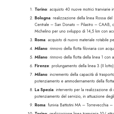
Torino
: acquisto 40 nuove motrici tranviarie i
Bologna
: realizzazione della linea Rossa de
Centrale – San Donato – Pilastro – CAAB, co
Michelino per uno sviluppo di 14,5 km con acq
Roma
: acquisto di nuovo materiale rotabile pe
Milano
: rinnovo della flotta filoviaria con acqu
Milano
: rinnovo della flotta della linea 1 con 
Firenze
: prolungamento della linea 3 (II lotto)
Milano
: incremento della capacità di trasport
potenziamento e ammodernamento della flotta
La Spezia
: intervento per la realizzazione di 
potenziamento del servizio, in attuazione degl
Roma
: funivia Battistini MA – Torrevecchia 
Torino
: realizzazione linea tramviaria 10/ at