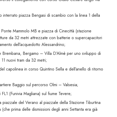
 interrato piazza Bengasi di scambio con la linea 1 della
 tra Ponte Mammolo MB e piazza di Cinecittà (stazione
ure da 32 metri attrezzate con batterie o supercapacitori
rsamento dell’acquedotto Alessandrino;
alle Brembana, Bergamo – Villa D’Almè per uno sviluppo di
 11 nuovi tram da 32 metri;
 del capolinea in corso Quintino Sella e dell’anello di ritorno
artiere Baggio sul percorso Olmi – Valsesia;
i FL1 (Funivia Magliana) sul fiume Tevere;
da piazzale del Verano al piazzale della Stazione Tiburtina
à (che prima delle dismissioni degli anni Settanta era già