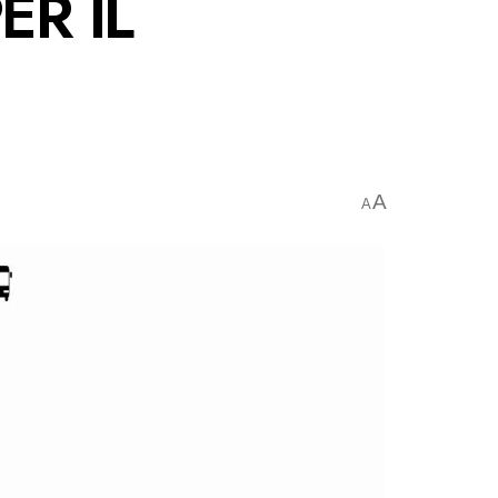
ER IL
A
A