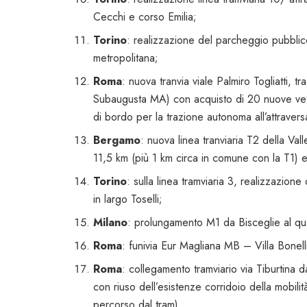
Cecchi e corso Emilia;
Torino
: realizzazione del parcheggio pubblico
metropolitana;
Roma
: nuova tranvia viale Palmiro Togliatti,
Subaugusta MA) con acquisto di 20 nuove vett
di bordo per la trazione autonoma all’attrave
Bergamo
: nuova linea tranviaria T2 della V
11,5 km (più 1 km circa in comune con la T1) e
Torino
: sulla linea tramviaria 3, realizzazione
in largo Toselli;
Milano
: prolungamento M1 da Bisceglie al qu
Roma
: funivia Eur Magliana MB – Villa Bonell
Roma
: collegamento tramviario via Tiburtina 
con riuso dell’esistenze corridoio della mobilit
percorso dal tram).