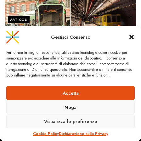
ARTICOLI
UNA NUOVA OPPORTUNITÀ PER I SISTEMI DI TRM
Gestisci Consenso
Per fornire le migliori esperienze, utilizziamo tecnologie come i cookie per
memorizzare e/o accedere alle informazioni del dispositivo. Il consenso a
queste tecnologie ci permetterà di elaborare dati come il comportamento di
navigazione o ID unici su questo sito. Non acconsentire o ritirare il consenso
può influire negativamente su alcune caratteristiche e funzioni.
CityRailways è un sito indipendente che discute argomenti di
Accetta
urbanistica e trasporto collettivo argomentando con metodo
scientifico sulla base di dati ed esperienze.
Nega
Visualizza le preferenze
HOME
CHI SIAMO & CONTATTI
PRIVACY & COOKIES
ANDREA SPINOSA INGEGNERIA
Cookie Policy (UE)
Cookie Policy
Dichiarazione sulla Privacy
Dichiarazione sulla Privacy (UE)