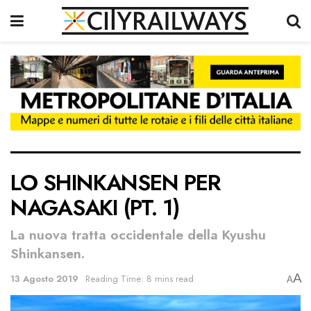
LO SHINKANSEN PER
NAGASAKI (PT. 1)
La nuova tratta occidentale della Kyushu
Shinkansen.
A
13 Agosto 2019
Reading Time: 8 mins read
A