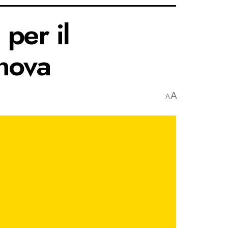
 per il
nova
A
A