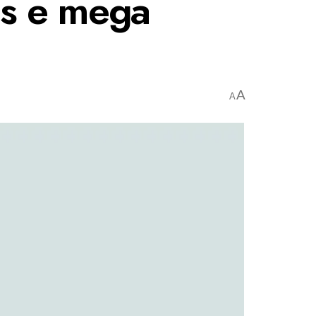
es e mega
A
A