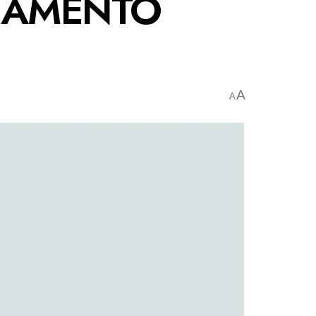
NAMENTO
A
A