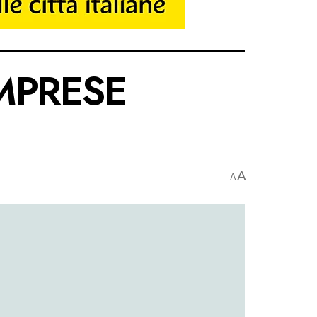
IMPRESE
A
A