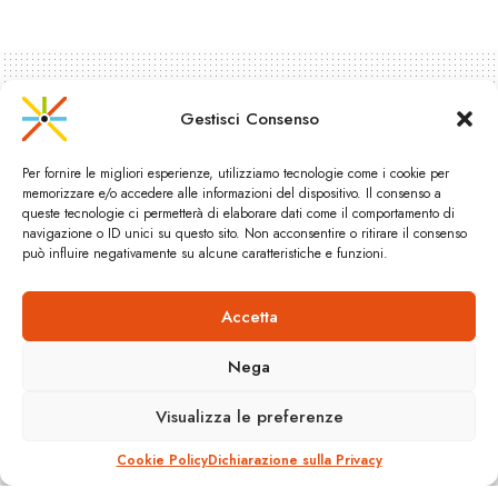
Gestisci Consenso
Per fornire le migliori esperienze, utilizziamo tecnologie come i cookie per
memorizzare e/o accedere alle informazioni del dispositivo. Il consenso a
queste tecnologie ci permetterà di elaborare dati come il comportamento di
navigazione o ID unici su questo sito. Non acconsentire o ritirare il consenso
può influire negativamente su alcune caratteristiche e funzioni.
Accetta
La metro di Mumbai pronta nel
2012
Nega
A
Visualizza le preferenze
14 Settembre 2011
Reading Time: 1 min read
A
Cookie Policy
Dichiarazione sulla Privacy