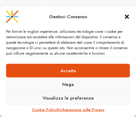
Gestisci Consenso
Per fornire le migliori esperienze, utilizziamo tecnologie come i cookie per
memorizzare e/o accedere alle informazioni del dispositivo. Il consenso a
queste tecnologie ci permetterà di elaborare dati come il comportamento di
navigazione o ID unici su questo sito. Non acconsentire o ritirare il consenso
può influire negativamente su alcune caratteristiche e funzioni.
Accetta
INSTALLATE LE FUNICOLARI
DI LUGANO
Nega
A
Visualizza le preferenze
10 Ottobre 2016
Reading Time: 3 mins read
A
Cookie Policy
Dichiarazione sulla Privacy