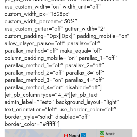
use_custom_width=”on” width_unit=”off”
custom_width_px=”1628px”
custom_width_percent=”50%”
use_custom_gutter=”off” gutter_width=”2″
custom_padding=”0px||0px|” padding_mobile=”on”
allow_player_pause=”off” parallax=”off”
parallax_method=”off” make_equal=”off”
column_padding_mobile=”on” parallax_1=”off”
parallax_method_1=”off” parallax_2=”off”
parallax_method_2=”off” parallax_3=”off”
parallax_method_3=”on” parallax_4=”off”
parallax_method_4=”on” disabled=”off”]
[et_pb_column type=”4_4″][et_pb_text
admin_label=”Testo” background_layout=”light”
text_orientation=”left” use_border_color=”off”
border_style=”solid” disabled=”off”
border_color=”#ffffff”]