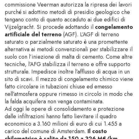
commissione Veerman autorizza la ripresa dei lavori
purché si adottino metodi di presidio geologico che
tengano conto di quanto accaduto ai due edifici di
Vijzelgracht. Si procede adottando il
congelamento
artificiale del terreno
(AGF). L’AGF di terreno
saturato o parzialmente saturato è una promettente
alternativa ai metodi convenzionali per stabilizzare il
suolo con l’iniezione di malta di cemento. Come altre
tecniche, l’AFG stabilizza il terreno e offre supporto
strutturale. Impedisce inoltre l’afflusso di acqua in un
sito di scavi. Il mezzo di congelamento chimico viene
fatto circolare in tubazioni chiuse ed emesso
nell’atmosfera oppure rimesso in circolo in modo che
la falda acquifera non venga contaminata.
Ad oggi le opere di consolidamento e protezione
dalle infiltrazioni hanno fatto lievitare il quadro
economico a 3.160 milioni di euro di cui 1.455 a
carico del comune di Amsterdam.
Il costo
chilometrico è salito da 150 a 326 M€/km