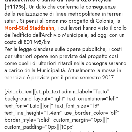
(+117%).
Un dato che conferma le conseguenze
della realizzazione di linee metropolitane in terreni
saturi. Si pensi all’omonimo progetto di Colonia, la
Nord-Süd Stadtbahn
, i cui lavori hanno visto il crollo
dell’edificio dell’Archivio Municipale, ad oggi con un
costo di 801 M€/km.
Per la legge olandese sulle opere pubbliche, i costi
per ulteriori opere non previste dal progetto così
come quelli di ulteriori ritardi nella consegna saranno
a carico della Municipalità. Attualmente la messa in
esercizio è prevista per il primo semestre 2017.
[/et_pb_text][et_pb_text admin_label=”Testo”
background_layout=”light” text_orientation=”left”
text_font=”Lato|||on|” text_font_size=”18″
text_line_height=”1.4em” use_border_color=”off”
border_style=”solid” custom_margin=”0px|||”
custom_padding=”0px|||10px”