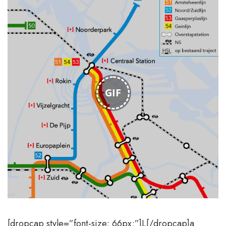
GIF
[dropcap style=”font-size: 66px;”]L[/dropcap]a