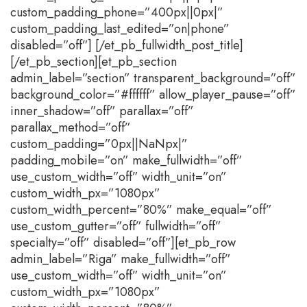
custom_padding_phone=”400px||0px|”
custom_padding_last_edited=”on|phone”
disabled=”off”] [/et_pb_fullwidth_post_title]
[/et_pb_section][et_pb_section
admin_label=”section” transparent_background=”off”
background_color=”#ffffff” allow_player_pause=”off”
inner_shadow=”off” parallax=”off”
parallax_method=”off”
custom_padding=”0px||NaNpx|”
padding_mobile=”on” make_fullwidth=”off”
use_custom_width=”off” width_unit=”on”
custom_width_px=”1080px”
custom_width_percent=”80%” make_equal=”off”
use_custom_gutter=”off” fullwidth=”off”
specialty=”off” disabled=”off”][et_pb_row
admin_label=”Riga” make_fullwidth=”off”
use_custom_width=”off” width_unit=”on”
custom_width_px=”1080px”