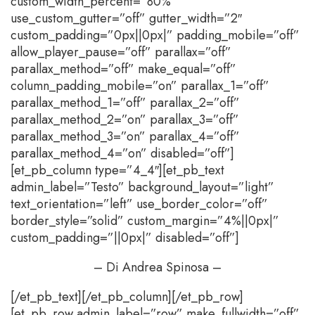
custom_width_percent=”80%”
use_custom_gutter=”off” gutter_width=”2″
custom_padding=”0px||0px|” padding_mobile=”off”
allow_player_pause=”off” parallax=”off”
parallax_method=”off” make_equal=”off”
column_padding_mobile=”on” parallax_1=”off”
parallax_method_1=”off” parallax_2=”off”
parallax_method_2=”on” parallax_3=”off”
parallax_method_3=”on” parallax_4=”off”
parallax_method_4=”on” disabled=”off”]
[et_pb_column type=”4_4″][et_pb_text
admin_label=”Testo” background_layout=”light”
text_orientation=”left” use_border_color=”off”
border_style=”solid” custom_margin=”4%||0px|”
custom_padding=”||0px|” disabled=”off”]
– Di Andrea Spinosa –
[/et_pb_text][/et_pb_column][/et_pb_row]
[et_pb_row admin_label=”row” make_fullwidth=”off”