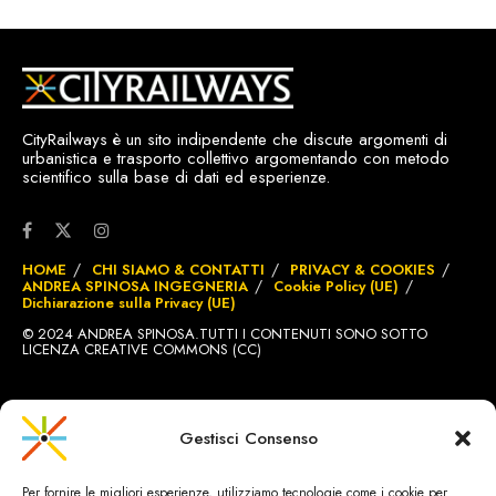
CityRailways è un sito indipendente che discute argomenti di
urbanistica e trasporto collettivo argomentando con metodo
scientifico sulla base di dati ed esperienze.
HOME
CHI SIAMO & CONTATTI
PRIVACY & COOKIES
ANDREA SPINOSA INGEGNERIA
Cookie Policy (UE)
Dichiarazione sulla Privacy (UE)
© 2024 ANDREA SPINOSA.TUTTI I CONTENUTI SONO SOTTO
LICENZA CREATIVE COMMONS (CC)
SITO REALIZZATO DA
BRIGNOLE.CH
Gestisci Consenso
Per fornire le migliori esperienze, utilizziamo tecnologie come i cookie per