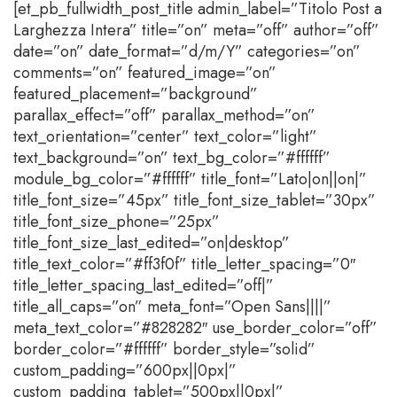
[et_pb_fullwidth_post_title admin_label=”Titolo Post a
Larghezza Intera” title=”on” meta=”off” author=”off”
date=”on” date_format=”d/m/Y” categories=”on”
comments=”on” featured_image=”on”
featured_placement=”background”
parallax_effect=”off” parallax_method=”on”
text_orientation=”center” text_color=”light”
text_background=”on” text_bg_color=”#ffffff”
module_bg_color=”#ffffff” title_font=”Lato|on||on|”
title_font_size=”45px” title_font_size_tablet=”30px”
title_font_size_phone=”25px”
title_font_size_last_edited=”on|desktop”
title_text_color=”#ff3f0f” title_letter_spacing=”0″
title_letter_spacing_last_edited=”off|”
title_all_caps=”on” meta_font=”Open Sans||||”
meta_text_color=”#828282″ use_border_color=”off”
border_color=”#ffffff” border_style=”solid”
custom_padding=”600px||0px|”
custom_padding_tablet=”500px||0px|”