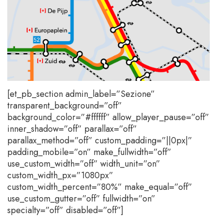
[et_pb_section admin_label=”Sezione”
transparent_background=”off”
background_color=”#ffffff” allow_player_pause=”off”
inner_shadow=”off” parallax=”off”
parallax_method=”off” custom_padding=”||0px|”
padding_mobile=”on” make_fullwidth=”off”
use_custom_width=”off” width_unit=”on”
custom_width_px=”1080px”
custom_width_percent=”80%” make_equal=”off”
use_custom_gutter=”off” fullwidth=”on”
specialty=”off” disabled=”off”]