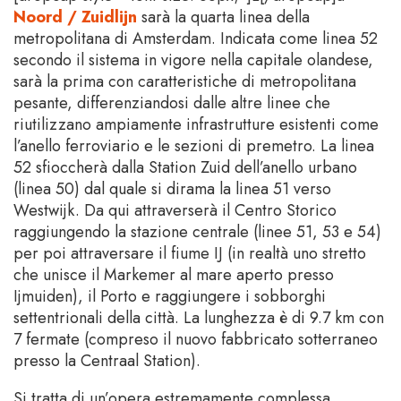
Noord / Zuidlijn
sarà la quarta linea della
metropolitana di Amsterdam. Indicata come linea 52
secondo il sistema in vigore nella capitale olandese,
sarà la prima con caratteristiche di metropolitana
pesante, differenziandosi dalle altre linee che
riutilizzano ampiamente infrastrutture esistenti come
l’anello ferroviario e le sezioni di premetro. La linea
52 sfioccherà dalla Station Zuid dell’anello urbano
(linea 50) dal quale si dirama la linea 51 verso
Westwijk. Da qui attraverserà il Centro Storico
raggiungendo la stazione centrale (linee 51, 53 e 54)
per poi attraversare il fiume IJ (in realtà uno stretto
che unisce il Markemer al mare aperto presso
Ijmuiden), il Porto e raggiungere i sobborghi
settentrionali della città. La lunghezza è di 9.7 km con
7 fermate (compreso il nuovo fabbricato sotterraneo
presso la Centraal Station).
Si tratta di un’opera estremamente complessa,