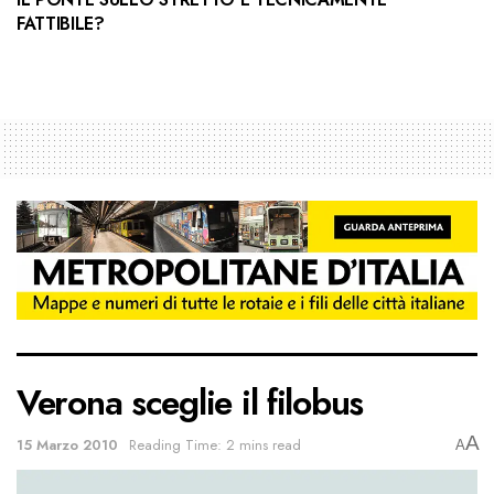
FATTIBILE?
Verona sceglie il filobus
A
15 Marzo 2010
Reading Time: 2 mins read
A