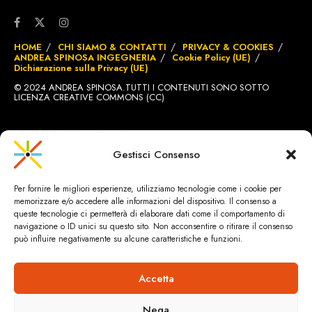
HOME
CHI SIAMO & CONTATTI
PRIVACY & COOKIES
ANDREA SPINOSA INGEGNERIA
Cookie Policy (UE)
Dichiarazione sulla Privacy (UE)
© 2024 ANDREA SPINOSA.TUTTI I CONTENUTI SONO SOTTO
LICENZA CREATIVE COMMONS (CC)
SITO REALIZZATO DA
BRIGNOLE.CH
Gestisci Consenso
Per fornire le migliori esperienze, utilizziamo tecnologie come i cookie per
memorizzare e/o accedere alle informazioni del dispositivo. Il consenso a
queste tecnologie ci permetterà di elaborare dati come il comportamento di
navigazione o ID unici su questo sito. Non acconsentire o ritirare il consenso
può influire negativamente su alcune caratteristiche e funzioni.
Accetta
Nega