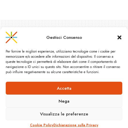
Gestisci Consenso
Per fornire le migliori esperienze, utilizziamo tecnologie come i cookie per
memorizzare e/o accedere alle informazioni del dispositivo. Il consenso a
queste tecnologie ci permetterà di elaborare dati come il comportamento di
navigazione o ID unici su questo sito. Non acconsentire o ritirare il consenso
può influire negativamente su alcune caratteristiche e funzioni.
Accetta
L’ITALIA RIPARTE DAL
TRASPORTO PUBBLICO
Nega
A
Visualizza le preferenze
22 Agosto 2016
Reading Time: 1 min read
A
Cookie Policy
Dichiarazione sulla Privacy