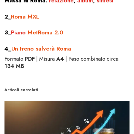
Massa di Roma:
relazione
,
album
,
sintesi
2_
Roma MXL
3_
Piano
MetRoma 2.0
4_
Un treno salverà Roma
Formato
PDF
| Misura
A4
| Peso combinato circa
134 MB
Articoli
correlati