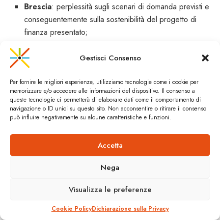
Brescia
: perplessità sugli scenari di domanda previsti e
conseguentemente sulla sostenibilità del progetto di
finanza presentato;
Firenze
: perplessità su alcune scelte progettuali della
Gestisci Consenso
tratta 3.2.2 Verrazzano – Rovezzano;
Genova
: entrambe le proposte si limitavano ad uno
Per fornire le migliori esperienze, utilizziamo tecnologie come i cookie per
studio di fattibilità. Il gruppo istruttorio avrebbe ravvisato
memorizzare e/o accedere alle informazioni del dispositivo. Il consenso a
queste tecnologie ci permetterà di elaborare dati come il comportamento di
la necessità di approfondire il livello progettuale sia
navigazione o ID unici su questo sito. Non acconsentire o ritirare il consenso
degli “Assi di forza” sia del collegamento “Aeroporto –
può influire negativamente su alcune caratteristiche e funzioni.
Erzelli” con una analisi trasportistica di maggiore
dettaglio;
Accetta
Città metropolitana di
Napoli
: la proposta si limitava ad
Nega
uno studio di fattibilità;
Roma
: perplessità sono state espresse sulla funzionalità
Visualizza le preferenze
del solo corridoio tramviario piazza Vittorio Emanuele II
Cookie Policy
Dichiarazione sulla Privacy
– via Lanza – largo Corrado Ricci/Museo dei Fori