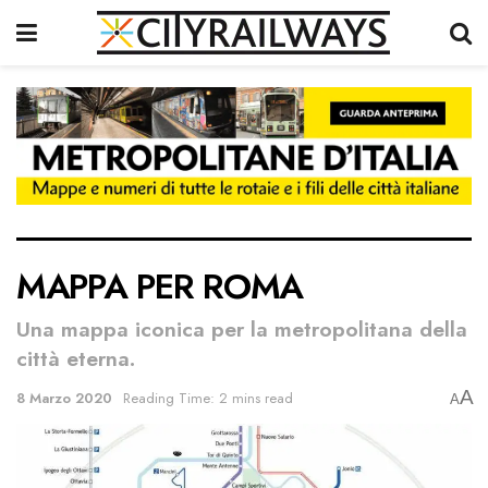
MAPPA PER ROMA
Una mappa iconica per la metropolitana della
città eterna.
A
8 Marzo 2020
Reading Time: 2 mins read
A