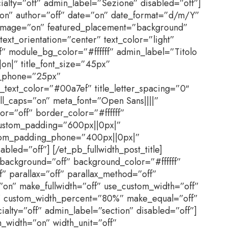
cialty=”off” admin_label=”Sezione” disabled=”off”]
a=”on” author=”off” date=”on” date_format=”d/m/Y”
_image=”on” featured_placement=”background”
text_orientation=”center” text_color=”light”
f” module_bg_color=”#ffffff” admin_label=”Titolo
||on|” title_font_size=”45px”
ze_phone=”25px”
le_text_color=”#00a7ef” title_letter_spacing=”0″
e_all_caps=”on” meta_font=”Open Sans||||”
r=”off” border_color=”#ffffff”
custom_padding=”600px||0px|”
tom_padding_phone=”400px||0px|”
led=”off”] [/et_pb_fullwidth_post_title]
_background=”off” background_color=”#ffffff”
” parallax=”off” parallax_method=”off”
on” make_fullwidth=”off” use_custom_width=”off”
” custom_width_percent=”80%” make_equal=”off”
cialty=”off” admin_label=”section” disabled=”off”]
_width=”on” width_unit=”off”