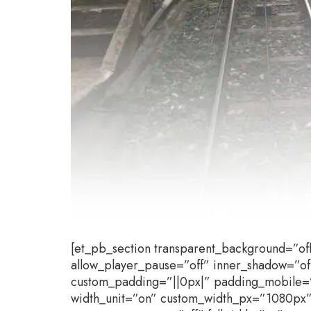
[et_pb_section transparent_background=”off
allow_player_pause=”off” inner_shadow=”off
custom_padding=”||0px|” padding_mobile=”
width_unit=”on” custom_width_px=”1080px