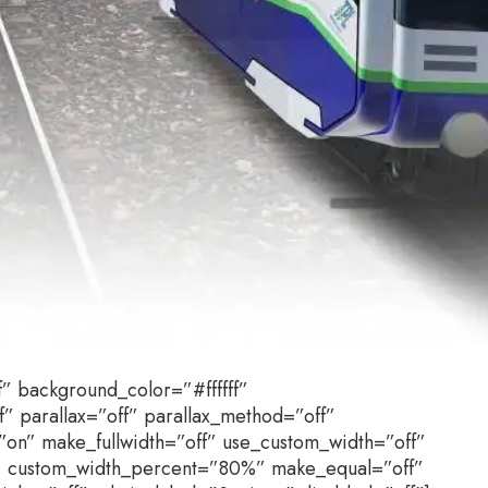
” background_color=”#ffffff”
” parallax=”off” parallax_method=”off”
on” make_fullwidth=”off” use_custom_width=”off”
” custom_width_percent=”80%” make_equal=”off”