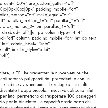
ercent=”50%” use_custom_gutter=”off”
30px|0px|0px|0px” padding_mobile=”off”
rallax_method=”off” make_equal=”off”
f” parallax_method_1=”off” parallax_2=”off”
arallax_method_3=”on” parallax_4=”off”
 disabled=”off”][et_pb_column type=”4_4″
thod=”off” column_padding_mobile=”on”][et_pb_text
”left” admin_label=”Testo”
”off” border_style=”solid”
off”]
olare, la TPL ha presentato le nuove vetture che
eicoli saranno più grandi dei precedenti e con un
ie cabine avevano uno stile vintage a cui molti
diventate troppo piccole. I nuovi veicoli sono infatti
 per lato, permettono di trasportare 100 passeggeri
io per le biciclette. La capacità oraria passa dai
loci (ovviamente è il cavo a cui sono ancorati che è