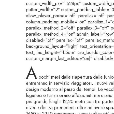
custom_width_px=”1628px” custom_width_p
gutter_width=”2″ custom_padding_tablet=”
allow_player_pause=”off” parallax=”off” pa
column_padding_mobile=”on” parallax_1=”of
parallax_method_2=”off” parallax_3=”off” p
parallax_method_4=”on” admin_label=”row”
disabled=”off” parallax=”off” parallax_me
background_layout=”light” text_orientation=
text_line_height=”1.5em” use_border_color=
custom_margin_last_edited=”on|” disabled=”
A
pochi mesi dalla riapertura della funic
entreranno in servizio viaggiatori. I nuovi v
design moderno al passo dei tempi. Le vecch
luganesi e turisti erano affezionati ma erano 
più grandi, lunghi 12,20 metri con tre porte
invece dei 75 precedenti oltre ad avere spaz
1650 ai 2240 passeggeri, sono inoltre più ve