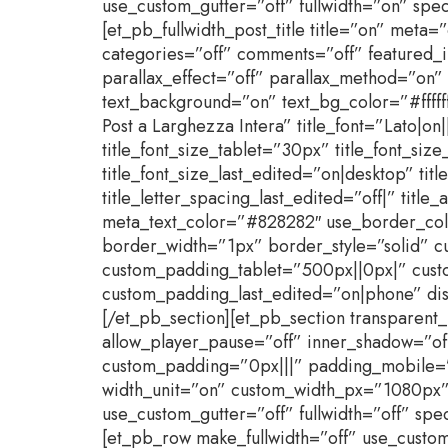
use_custom_gutter=”off” fullwidth=”on” spe
[et_pb_fullwidth_post_title title=”on” met
categories=”off” comments=”off” featured
parallax_effect=”off” parallax_method=”on” 
text_background=”on” text_bg_color=”#fffff
Post a Larghezza Intera” title_font=”Lato|on
title_font_size_tablet=”30px” title_font_si
title_font_size_last_edited=”on|desktop” tit
title_letter_spacing_last_edited=”off|” titl
meta_text_color=”#828282″ use_border_colo
border_width=”1px” border_style=”solid” 
custom_padding_tablet=”500px||0px|” cus
custom_padding_last_edited=”on|phone” disab
[/et_pb_section][et_pb_section transparent
allow_player_pause=”off” inner_shadow=”off
custom_padding=”0px|||” padding_mobile=”
width_unit=”on” custom_width_px=”1080px
use_custom_gutter=”off” fullwidth=”off” spe
[et_pb_row make_fullwidth=”off” use_custom