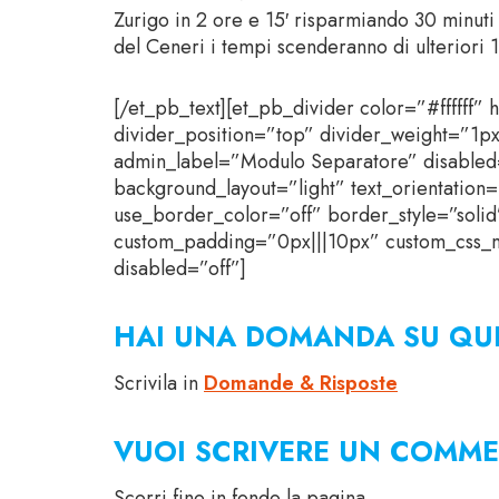
Zurigo in 2 ore e 15′ risparmiando 30 minuti
del Ceneri i tempi scenderanno di ulteriori 1
[/et_pb_text][et_pb_divider color=”#ffffff” 
divider_position=”top” divider_weight=”1p
admin_label=”Modulo Separatore” disabled=
background_layout=”light” text_orientation
use_border_color=”off” border_style=”soli
custom_padding=”0px|||10px” custom_css_m
disabled=”off”]
HAI UNA DOMANDA SU QUE
Scrivila in
Domande & Risposte
VUOI SCRIVERE UN COMME
Scorri fino in fondo la pagina