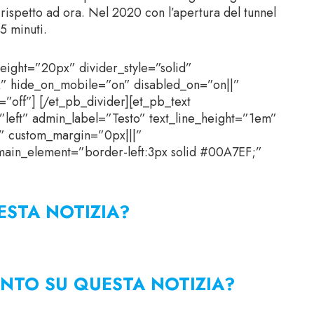
 rispetto ad ora. Nel 2020 con l’apertura del tunnel
5 minuti.
height=”20px” divider_style=”solid”
x” hide_on_mobile=”on” disabled_on=”on||”
”off”] [/et_pb_divider][et_pb_text
=”left” admin_label=”Testo” text_line_height=”1em”
d” custom_margin=”0px|||”
ain_element=”border-left:3px solid #00A7EF;”
STA NOTIZIA?
NTO SU QUESTA NOTIZIA?