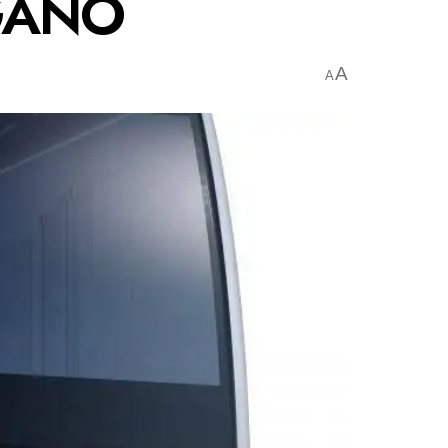
GANO
A
A