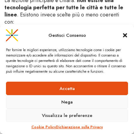
La lezione principale è chiara:
non esiste una
tecnologia perfetta per tutte le città e tutte le
linee
. Esistono invece scelte più o meno coerenti
con:
la struttura urbana,
Gestisci Consenso
la rete energetica disponibile,
Per fornire le migliori esperienze, utilizziamo tecnologie come i cookie per
gli obiettivi ambientali,
memorizzare e/o accedere alle informazioni del dispositivo. Il consenso a
queste tecnologie ci permetterà di elaborare dati come il comportamento di
le risorse economiche,
navigazione o ID unici su questo sito. Non acconsentire o ritirare il consenso
può influire negativamente su alcune caratteristiche e funzioni.
il profilo di rischio che una città è disposta ad assumersi.
Accetta
Modelli come questo non eliminano la complessità,
ma la rendono leggibile. E, in un momento storico in
Nega
cui la transizione ecologica è una necessità questo è
forse il contributo più importante.
Visualizza le preferenze
Cookie Policy
Dichiarazione sulla Privacy