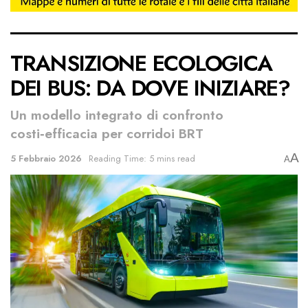
TRANSIZIONE ECOLOGICA
DEI BUS: DA DOVE INIZIARE?
Un modello integrato di confronto
costi‑efficacia per corridoi BRT
A
5 Febbraio 2026
Reading Time: 5 mins read
A