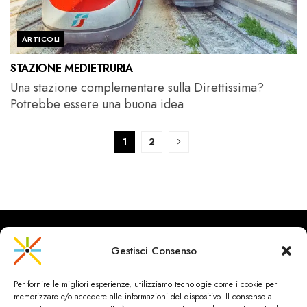
ARTICOLI
STAZIONE MEDIETRURIA
Una stazione complementare sulla Direttissima?
Potrebbe essere una buona idea
1
2
Gestisci Consenso
CityRailways è un sito indipendente che discute argomenti di
Per fornire le migliori esperienze, utilizziamo tecnologie come i cookie per
urbanistica e trasporto collettivo argomentando con metodo
memorizzare e/o accedere alle informazioni del dispositivo. Il consenso a
scientifico sulla base di dati ed esperienze.