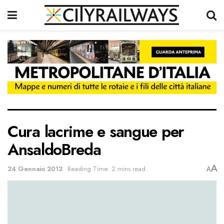
Cura lacrime e sangue per
AnsaldoBreda
A
24 Gennaio 2012
Reading Time: 2 mins read
A