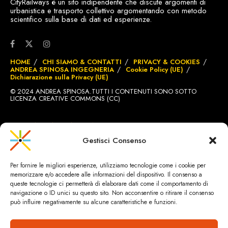
CityRailways è un sito indipendente che discute argomenti di
urbanistica e trasporto collettivo argomentando con metodo
scientifico sulla base di dati ed esperienze.
HOME
CHI SIAMO & CONTATTI
PRIVACY & COOKIES
ANDREA SPINOSA INGEGNERIA
Cookie Policy (UE)
Dichiarazione sulla Privacy (UE)
© 2024 ANDREA SPINOSA.TUTTI I CONTENUTI SONO SOTTO
LICENZA CREATIVE COMMONS (CC)
SITO REALIZZATO DA
BRIGNOLE.CH
Gestisci Consenso
Per fornire le migliori esperienze, utilizziamo tecnologie come i cookie per
memorizzare e/o accedere alle informazioni del dispositivo. Il consenso a
queste tecnologie ci permetterà di elaborare dati come il comportamento di
navigazione o ID unici su questo sito. Non acconsentire o ritirare il consenso
può influire negativamente su alcune caratteristiche e funzioni.