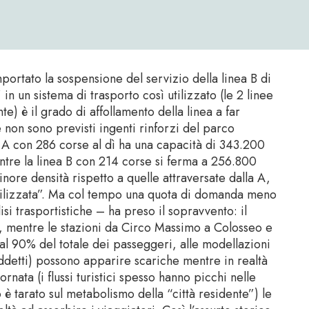
mportato la sospensione del servizio della linea B di
in un sistema di trasporto così utilizzato (le 2 linee
te) è il grado di affollamento della linea a far
he non sono previsti ingenti rinforzi del parco
 A con 286 corse al dì ha una capacità di 343.200
tre la linea B con 214 corse si ferma a 256.800
nore densità rispetto a quelle attraversate dalla A,
utilizzata”. Ma col tempo una quota di domanda meno
si trasportistiche – ha preso il sopravvento: il
na, mentre le stazioni da Circo Massimo a Colosseo e
al 90% del totale dei passeggeri, alle modellazioni
ddetti) possono apparire scariche mentre in realtà
rnata (i flussi turistici spesso hanno picchi nelle
è tarato sul metabolismo della “città residente”) le