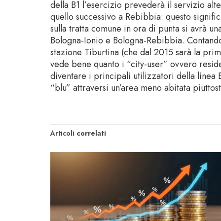
della B1 l’esercizio prevederà il servizio al
quello successivo a Rebibbia: questo signif
sulla tratta comune in ora di punta si avrà u
Bologna-Ionio e Bologna-Rebibbia. Contando
stazione Tiburtina (che dal 2015 sarà la prima
vede bene quanto i “city-user” ovvero reside
diventare i principali utilizzatori della linea 
“blu” attraversi un’area meno abitata piuttost
Articoli
correlati