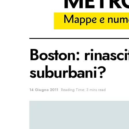
Boston: rinascit
suburbani?
14 Giugno 2011
Reading Time: 3 mins read