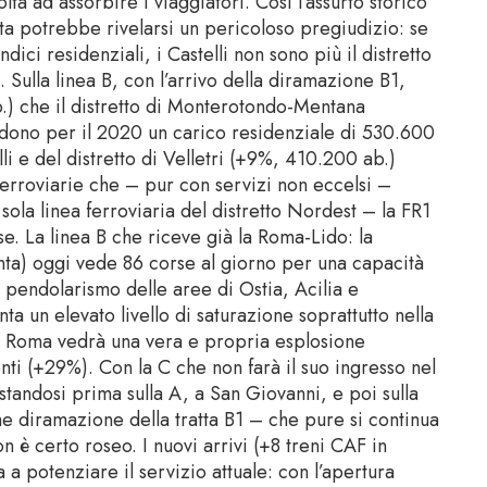
ltà ad assorbire i viaggiatori. Così l’assurto storico
ata potrebbe rivelarsi un pericoloso pregiudizio: se
ndici residenziali, i Castelli non sono più il distretto
Sulla linea B, con l’arrivo della diramazione B1,
b.) che il distretto di Monterotondo-Mentana
edono per il 2020 un carico residenziale di 530.600
i e del distretto di Velletri (+9%, 410.200 ab.)
ferroviarie che – pur con servizi non eccelsi –
ola linea ferroviaria del distretto Nordest – la FR1
e. La linea B che riceve già la Roma-Lido: la
unta) oggi vede 86 corse al giorno per una capacità
 pendolarismo delle aree di Ostia, Acilia e
ta un elevato livello di saturazione soprattutto nella
 di Roma vedrà una vera e propria esplosione
ti (+29%). Con la C che non farà il suo ingresso nel
standosi prima sulla A, a San Giovanni, e poi sulla
ome diramazione della tratta B1 – che pure si continua
on è certo roseo. I nuovi arrivi (+8 treni CAF in
 a potenziare il servizio attuale: con l’apertura