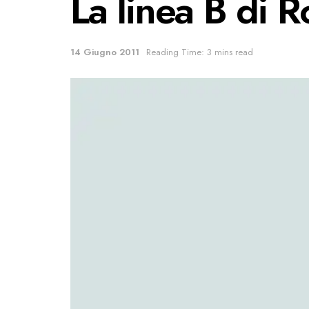
La linea B di 
14 Giugno 2011
Reading Time: 3 mins read