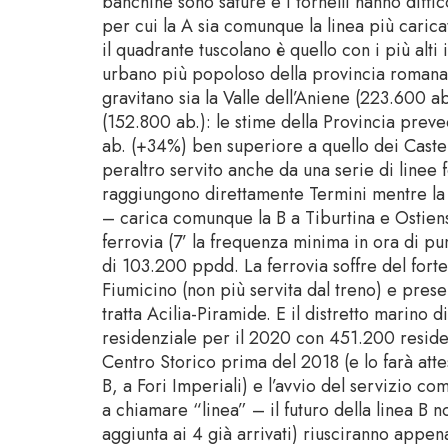
banchine sono sature e i tornelli hanno diffico
per cui la A sia comunque la linea più caric
il quadrante tuscolano è quello con i più alti i
urbano più popoloso della provincia romana. 
gravitano sia la Valle dell’Aniene (223.600 a
(152.800 ab.): le stime della Provincia prev
ab. (+34%) ben superiore a quello dei Castell
peraltro servito anche da una serie di linee 
raggiungono direttamente Termini mentre la s
– carica comunque la B a Tiburtina e Ostiens
ferrovia (7’ la frequenza minima in ora di p
di 103.200 ppdd. La ferrovia soffre del forte
Fiumicino (non più servita dal treno) e presen
tratta Acilia-Piramide. E il distretto marino
residenziale per il 2020 con 451.200 residen
Centro Storico prima del 2018 (e lo farà atte
B, a Fori Imperiali) e l’avvio del servizio c
a chiamare “linea” – il futuro della linea B n
aggiunta ai 4 già arrivati) riusciranno appena