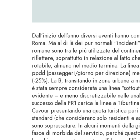
Dall’inizio dell’anno diversi eventi hanno co
Roma. Ma al di là dei pur normali “incidenti” 
romane sono tra le più utilizzate del continen
riflettere, soprattutto in relazione al fatto c
rotabile, almeno nel medio termine. La linea
ppdd (passeggeri/giorno per direzione) men
(-25%). La B, transitando in zone urbane a mi
è stata sempre considerata una linea “sotto
evidente – e meno discretizzabile nelle anali
successo della FR1 carica la linea a Tiburti
Cavour presentando una quota turistica pari 
standard (che considerano solo residenti e a
sono soprassature. In alcuni momenti della gio
fasce di morbida del servizio, perché questo 