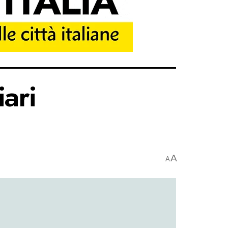
iari
A
A