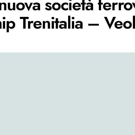
uova società ferrov
ip Trenitalia – Veo