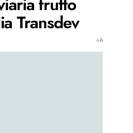
iaria frutto
lia Transdev
A
A