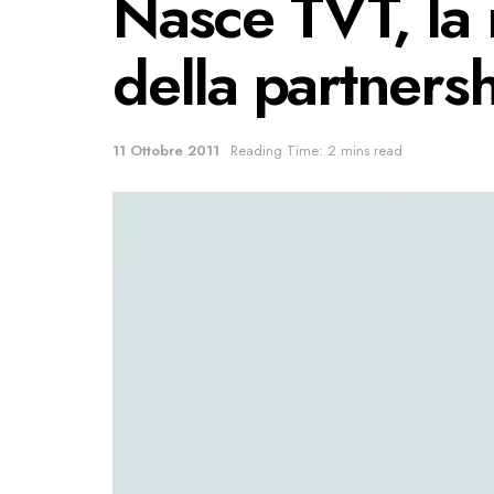
Nasce TVT, la n
della partnersh
11 Ottobre 2011
Reading Time: 2 mins read