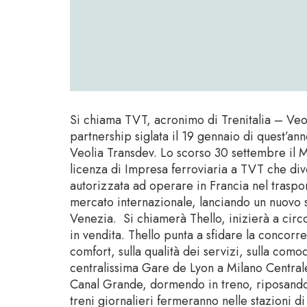
Si chiama TVT, acronimo di Trenitalia – Veoli
partnership siglata il 19 gennaio di quest’ann
Veolia Transdev. Lo scorso 30 settembre il Mi
licenza di Impresa ferroviaria a TVT che div
autorizzata ad operare in Francia nel traspo
mercato internazionale, lanciando un nuovo s
Venezia. Si chiamerà Thello, inizierà a circo
in vendita. Thello punta a sfidare la concorr
comfort, sulla qualità dei servizi, sulla comod
centralissima Gare de Lyon a Milano Centrale 
Canal Grande, dormendo in treno, riposando 
treni giornalieri fermeranno nelle stazioni d