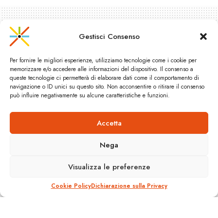
Gestisci Consenso
Per fornire le migliori esperienze, utilizziamo tecnologie come i cookie per
memorizzare e/o accedere alle informazioni del dispositivo. Il consenso a
queste tecnologie ci permetterà di elaborare dati come il comportamento di
navigazione o ID unici su questo sito. Non acconsentire o ritirare il consenso
può influire negativamente su alcune caratteristiche e funzioni.
Accetta
Niente auto se non ci fosse
traffico
Nega
A
Visualizza le preferenze
14 Ottobre 2010
Reading Time: 1 min read
A
Cookie Policy
Dichiarazione sulla Privacy