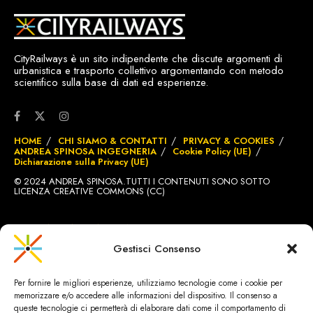
CityRailways è un sito indipendente che discute argomenti di
urbanistica e trasporto collettivo argomentando con metodo
scientifico sulla base di dati ed esperienze.
HOME
CHI SIAMO & CONTATTI
PRIVACY & COOKIES
ANDREA SPINOSA INGEGNERIA
Cookie Policy (UE)
Dichiarazione sulla Privacy (UE)
© 2024 ANDREA SPINOSA.TUTTI I CONTENUTI SONO SOTTO
LICENZA CREATIVE COMMONS (CC)
SITO REALIZZATO DA
BRIGNOLE.CH
Gestisci Consenso
Per fornire le migliori esperienze, utilizziamo tecnologie come i cookie per
memorizzare e/o accedere alle informazioni del dispositivo. Il consenso a
queste tecnologie ci permetterà di elaborare dati come il comportamento di