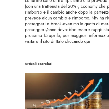
Le tariffe sono di tre tipi: Base che prevede p
(con una trattenuta del 20%); Economy che pr
rimborso e il cambio anche dopo la partenza
prevede alcun cambio e rimborso. Ntv ha rivis
passeggeri e break-even ma la quota di merc
passeggeri/anno dovrebbe essere raggiunta en
prossimo 15 aprile, per maggiori informazion
visitare il sito di Italo cliccando qui
Articoli
correlati