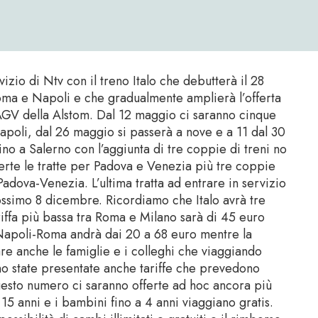
vizio di Ntv con il treno Italo che debutterà il 28
Roma e Napoli e che gradualmente amplierà l’offerta
 AGV della Alstom. Dal 12 maggio ci saranno cinque
poli, dal 26 maggio si passerà a nove e a 11 dal 30
ino a Salerno con l’aggiunta di tre coppie di treni no
erte le tratte per Padova e Venezia più tre coppie
adova-Venezia. L’ultima tratta ad entrare in servizio
rossimo 8 dicembre. Ricordiamo che Italo avrà tre
ariffa più bassa tra Roma e Milano sarà di 45 euro
, Napoli-Roma andrà dai 20 a 68 euro mentre la
e anche le famiglie e i colleghi che viaggiando
o state presentate anche tariffe che prevedono
uesto numero ci saranno offerte ad hoc ancora più
15 anni e i bambini fino a 4 anni viaggiano gratis.