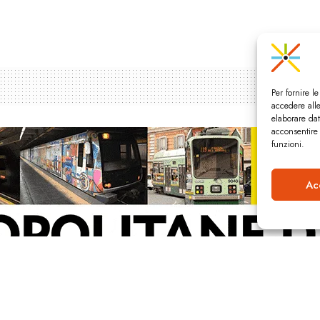
Per fornire l
accedere alle
elaborare da
acconsentire 
funzioni.
Ac