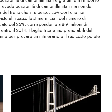
ossibilità di cambi illimitati e gratuiti e il rimborso
evede possibilità di cambi illimitati ma non del
 del treno che si è perso; Low Cost che non
to al ribasso le stime iniziali del numero di
ato del 25%, corrispondente a 8-9 milioni di
tro il 2014. I biglietti saranno prenotabili dal
i e per provare un intinerario e il suo costo potete