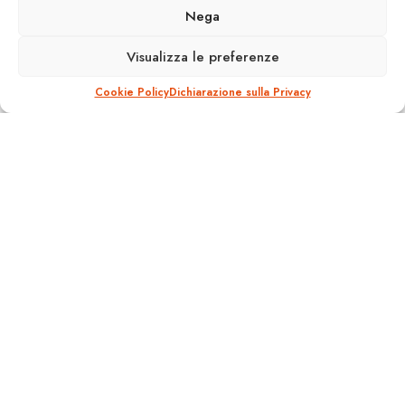
Nega
A
18 Gennaio 2010
Reading Time: 1 min read
A
Visualizza le preferenze
Cookie Policy
Dichiarazione sulla Privacy
Roma >
ll Comune di Roma nomina oggi il Consiglio
di Amministrazione della nuova Atac, concludendo
così l’iter del riassetto delle società del trasporto